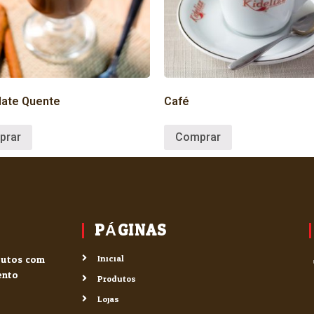
late Quente
Café
prar
Comprar
PÁGINAS
odutos com
Inicial
ento.
Produtos
Lojas