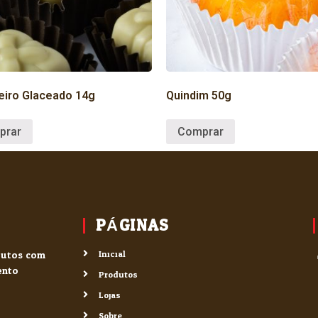
eiro Glaceado 14g
Quindim 50g
prar
Comprar
PÁGINAS
odutos com
Inicial
ento.
Produtos
Lojas
Sobre