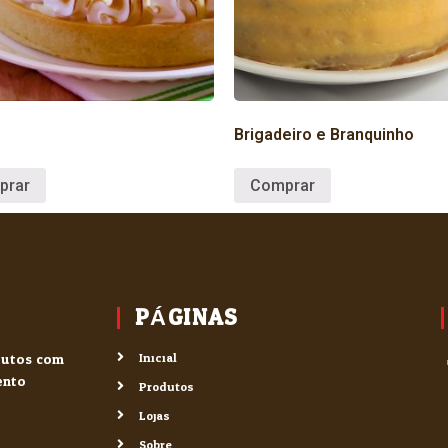
Brigadeiro e Branquinho
prar
Comprar
PÁGINAS
odutos com
Inicial
ento.
Produtos
Lojas
Sobre