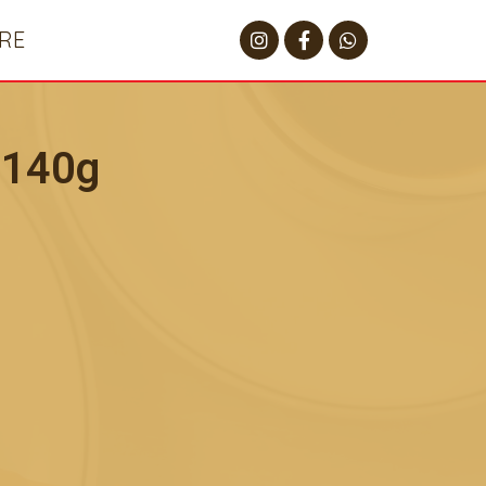
RE
o 140g