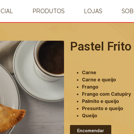
ICIAL
PRODUTOS
LOJAS
SOB
Pastel Frit
Carne
Carne e queijo
Frango
Frango com Catupiry
Palmito e queijo
Presunto e queijo
Queijo
Encomendar